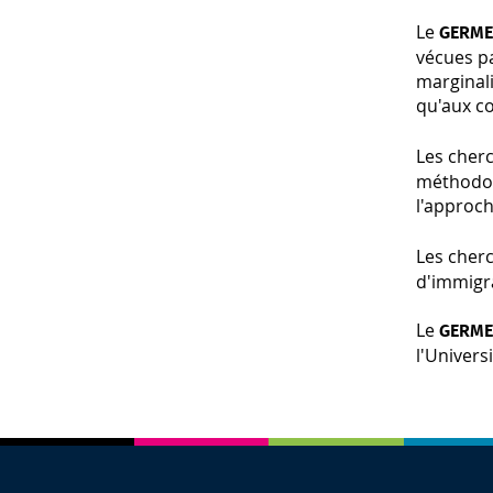
Le
GERM
vécues pa
marginali
qu'aux c
Les cher
méthodol
l'approch
Les cher
d'immigra
Le
GERM
l'Univers