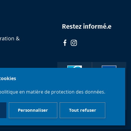
Restez informé.e
ration &
 cookies
Faculté de
politique en matière de protection des données.
Philosophie
Université
et Sciences
libre de
sociales
Bruxelles
Personnaliser
Tout refuser