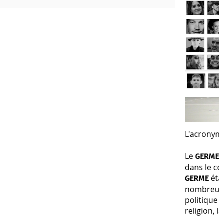
L'acron
Le
GERM
dans le c
ét
GERME
nombreux 
politique
religion, 