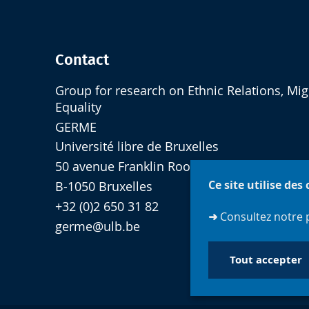
Contact
Group for research on Ethnic Relations, Mig
Equality
GERME
Université libre de Bruxelles
50 avenue Franklin Roosevelt CP 124
Ce site utilise des
B-1050 Bruxelles
+32 (0)2 650 31 82
➜
Consultez notre 
germe@ulb.be
Tout accepter