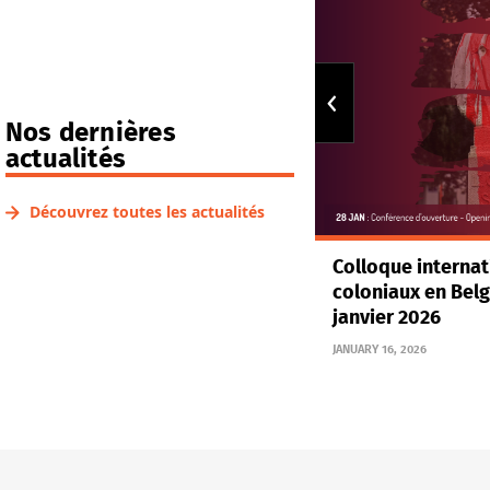
Nos dernières
actualités
Découvrez toutes les actualités
doctorale en sociologie de la
Colloque internat
coloniaux en Belgi
janvier 2026
1, 2024
JANUARY 16, 2026