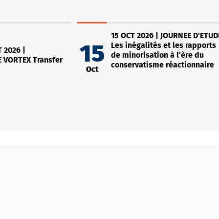
15 OCT 2026 | JOURNEE D'ETUD
Les inégalités et les rapports
15
 2026 |
de minorisation à l’ère du
 VORTEX Transfer
conservatisme réactionnaire
Oct