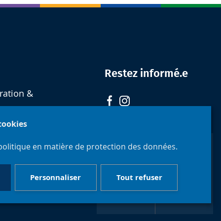
Restez informé.e
ration &
 cookies
politique en matière de protection des données.
Personnaliser
Tout refuser
Faculté de
Philosophie
Université
et Sciences
libre de
sociales
Bruxelles