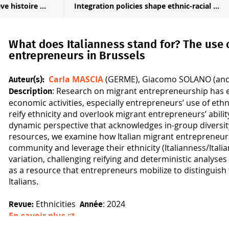
e histoire ...
Integration policies shape ethnic-racial ...
What does Italianness stand for? The use 
entrepreneurs in Brussels
Carla MASCIA
(GERME), Giacomo SOLANO (an
Auteur(s):
: Research on migrant entrepreneurship has e
Description
economic activities, especially entrepreneurs’ use of et
reify
ethnicity
and overlook migrant entrepreneurs’ abilit
dynamic perspective that acknowledges in-group diversity
resources, we examine how Italian migrant entrepreneurs i
community and leverage their ethnicity (Italianness/Italiani
variation, challenging reifying and deterministic analyse
as a resource that entrepreneurs mobilize to distinguish
Italians.
Ethnicities
: 2024
Revue:
Année
En savoir plus