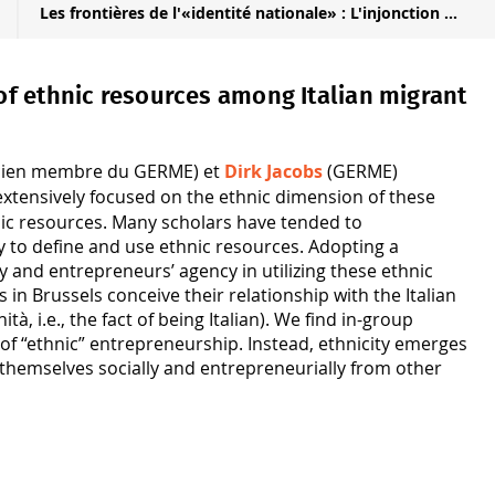
Les frontières de l'«identité nationale» : L'injonction ...
of ethnic resources among Italian migrant
cien membre du GERME) et
Dirk Jacobs
(GERME)
xtensively focused on the ethnic dimension of these
hnic resources. Many scholars have tended to
y to define and use ethnic resources. Adopting a
 and entrepreneurs’ agency in utilizing these ethnic
n Brussels conceive their relationship with the Italian
tà, i.e., the fact of being Italian). We find in-group
s of “ethnic” entrepreneurship. Instead, ethnicity emerges
 themselves socially and entrepreneurially from other