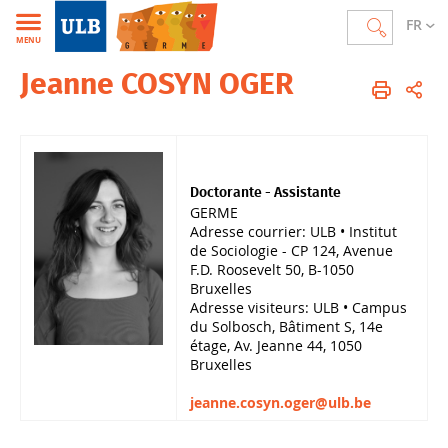
FR
MENU
Jeanne COSYN OGER
GERME
FR
Membres
Corps scientifique
Doctorant.es
Doctorante - Assistante
GERME
Adresse courrier: ULB • Institut
de Sociologie - CP 124, Avenue
F.D. Roosevelt 50, B-1050
Bruxelles
Adresse visiteurs: ULB • Campus
du Solbosch, Bâtiment S, 14e
étage, Av. Jeanne 44, 1050
Bruxelles
jeanne.cosyn.oger@ulb.be